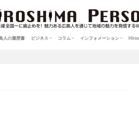
島人の履歴書
ビジネス
コラム
インフォメーション
Hiro
伝
島人
暮楽人（くらうど）の住まい学
伊達男が行く！
士業に訊け！
広島ものづくり列伝
防災を学ぶ
逸材登場！
カメラマンかく語りき
おばＤの映像玉手箱
コンテンツは負けない
渓流を訪ねて
ゴルフでボディメイキング！
酒比べ！酒探し！
広島シネマ追想記～朝日会館のおもひで
三度の飯より野球じゃけん
実践！里山生活術
猫を造る人～正木卓の世界～
マダムジュンの快適手帖
街場の名店
名盤紀行
情報告知板