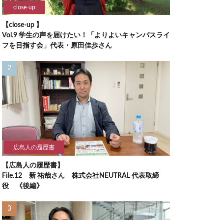
close-up
【close-up 】
Vol.9 学生の声を届けたい！「よりよいキャンパスライ
フを目指す会」代表・原田佳歩さん
広島人の履歴書
【広島人の履歴書】
File.12 新 祐哉さん 株式会社NEUTRAL 代表取締
役 《後編》