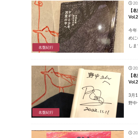
2
【名
Vol
今年
めに
しま
名盤紀行
2
【名
Vol
3月
野中
名盤紀行
2