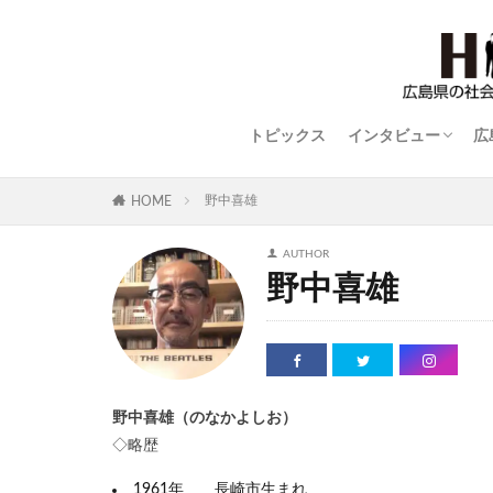
トピックス
インタビュー
広
STYLISH WOMAN
広島ものづくり列
世界に羽ばたく広
平和の語り部
close-up
野中喜雄
HOME
AUTHOR
野中喜雄
野中喜雄（のなかよしお）
◇略歴
1961年 長崎市生まれ