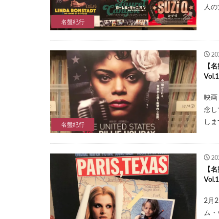
人の
名盤紀行
2
【名
Vol
映画
念し
しま
名盤紀行
2
【名
Vol
2月
ム・