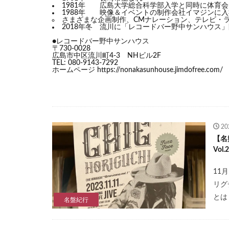
1981年 広島大学総合科学部入学と同時に体育
1988年 映像＆イベントの制作会社イマジンに入
さまざまな企画制作、CMナレーション、テレビ・
2018年冬 流川に「レコードバー野中サンハウス
●レコードバー野中サンハウス
〒730-0028
広島市中区流川町4-3 NHビル2F
TEL: 080-9143-7292
ホームページ https://nonakasunhouse.jimdofree.com/
2
【名
Vol
11
リグ
とは
名盤紀行