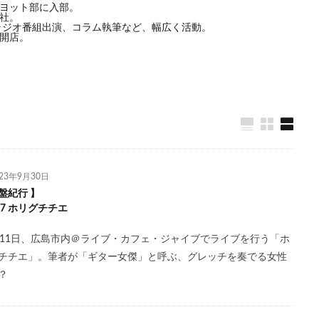
会ヨット部に入部。
社。
ラジオ番組出演、コラム執筆など、幅広く活動。
」開店。
023年9月30日
盤紀行 】
.27 ホリグチチエ
月11日、広島市内＠ライブ・カフェ・ジャイブでライブを行う「ホ
チチエ」。筆者が「ギター女傑」と呼ぶ、グレッチを奏でる女性
？