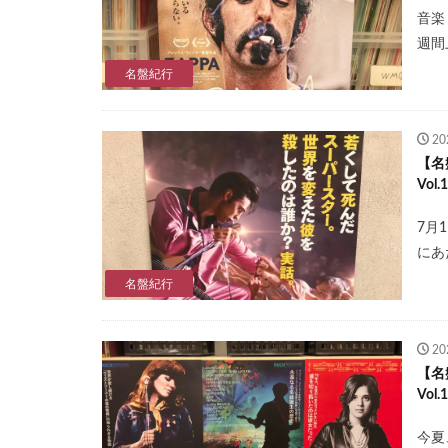
音楽
週間
名盤紀行
2
【名
Vo
7月
にあ
名盤紀行
2
【名
Vol.
今夏