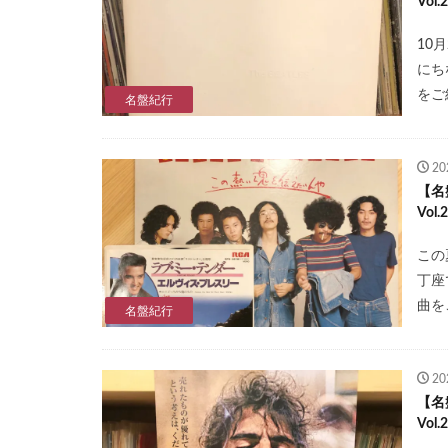
Vo
10月
にち
をご
名盤紀行
2
【名
Vo
この
丁座
曲を
名盤紀行
2
【名
Vol