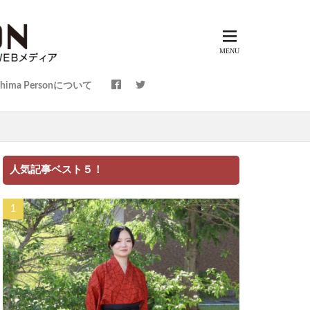
shima Personについて
～
人気記事ベスト５！