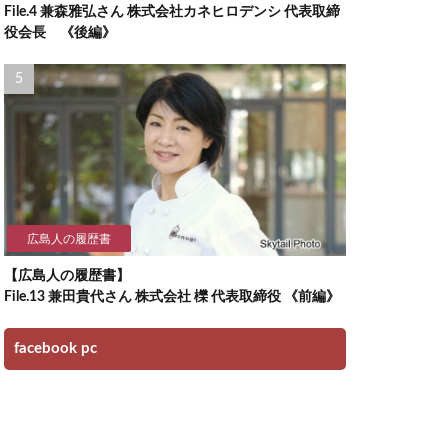
File.4 兼森雅弘さん 株式会社カネヒロデンシ 代表取締
役会長 《後編》
広島人の履歴書
【広島人の履歴書】
File.13 兼田貴代さん 株式会社 櫟 代表取締役 《前編》
facebook pc