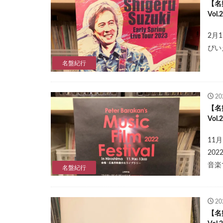
【名
Vol
2月
ぴい
名盤紀行
2
【名
Vo
11月
20
音楽
名盤紀行
2
【名