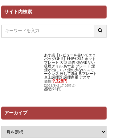
サイト内検索
あす楽【レビューを書いてエコ
バッグGET!】EHP-CSL1 ホット
プレート 大型 焼肉 煙が出ない
吸煙グリル あす楽 プレート 煙
煙が出にくい 煙の少ない スモ
ークレス 外して洗えるプレート
卓上調理器 調理家電 アズマ
9,328円
価格:
(2021/8/2 17:02時点)
感想(94件)
アーカイブ