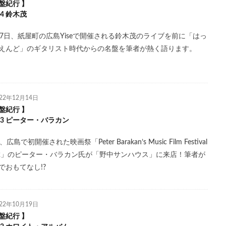
盤紀行 】
.24 鈴木茂
17日、紙屋町の広島Yiseで開催される鈴木茂のライブを前に「はっ
えんど」のギタリスト時代からの名盤を筆者が熱く語ります。
022年12月14日
盤紀行 】
l.23 ピーター・バラカン
、広島で初開催された映画祭「Peter Barakan’s Music Film Festival
22」のピーター・バラカン氏が「野中サンハウス」に来店！筆者が
でおもてなし!?
022年10月19日
盤紀行 】