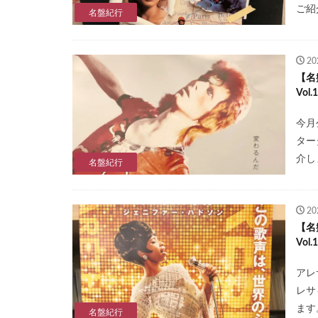
ご紹
名盤紀行
2
【名
Vo
今月
ター
介し
名盤紀行
2
【名
Vol
アレ
レサ
ます
名盤紀行