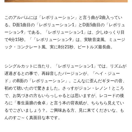
このアルバムには「レボリューション」と言う曲が2曲入ってい
る。D面1曲目の「レボリューション1」とD面5曲目の「レボリュ
ーション9」である。「レボリューション1」は、少しゆっくり目
で4分15秒。「「レボリューション9」は、実験音楽風、ミュージ
ック・コンクレート風、実に8分21秒、ビートルズ最長曲。
シングルカットに当たり、「レボリューション1」では、リズムが
遅過ぎるとの事で、再録音したバージョンが、「ヘイ・ジュー
ド」のB面の「レボリューション」。こんなに歪んだギターの音、
初めて聴いたので驚きました。さっすがジョン・レノン！ところ
で、お気づきの方もいらっしゃるとは思いますが、レコードの後
ろに「養生薬膳の食卓」と言う本の背表紙が、ちらちら見えてい
るでございましょう？。ご興味ある方、見に来てくださいな、も
んのすご～く真面目な本です。