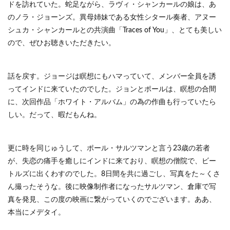
ドを訪れていた。蛇足ながら、ラヴィ・シャンカールの娘は、あ
のノラ・ジョーンズ。異母姉妹である女性シタール奏者、アヌー
シュカ・シャンカールとの共演曲「Traces of You」、とても美しい
ので、ぜひお聴きいただきたい。
話を戻す。ジョージは瞑想にもハマっていて、メンバー全員を誘
ってインドに来ていたのでした。ジョンとポールは、瞑想の合間
に、次回作品「ホワイト・アルバム」の為の作曲も行っていたら
しい。だって、暇だもんね。
更に時を同じゅうして、ポール・サルツマンと言う23歳の若者
が、失恋の痛手を癒しにインドに来ており、瞑想の僧院で、ビー
トルズに出くわすのでした。8日間を共に過ごし、写真をた～くさ
ん撮ったそうな。後に映像制作者になったサルツマン、倉庫で写
真を発見、この度の映画に繋がっていくのでございます。ああ、
本当にメデタイ。