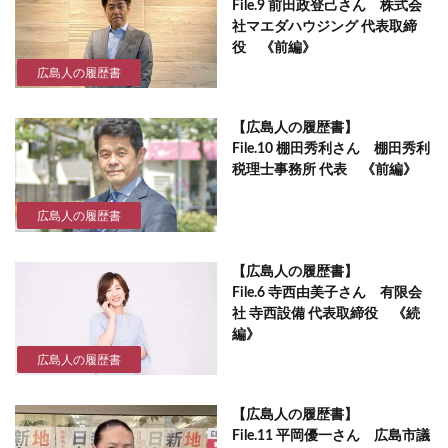
File.9 前田政登己さん 株式会
社マエダハウジング 代表取締
役 《前編》
広島人の履歴書
【広島人の履歴書】
File.10 棚田秀利さん 棚田秀利
税理士事務所 代表 《前編》
広島人の履歴書
【広島人の履歴書】
File.6 寺西由美子さん 有限会
社 寺西設備 代表取締役 《続
編》
広島人の履歴書
【広島人の履歴書】
File.11 平岡優一さん 広島市議