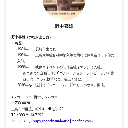
野中喜雄
野中喜雄（のなかよしお）
◇略歴
1961年 長崎市生まれ
1981年 広島大学総合科学部入学と同時に体育会ヨット部に
入部。
1988年 映像＆イベントの制作会社イマジンに入社。
さまざまな企画制作、CMナレーション、テレビ・ラジオ番
組出演、コラム執筆など、幅広く活動。
2018年冬 流川に「レコードバー野中サンハウス」開店。
●レコードバー野中サンハウス
〒730-0028
広島市中区流川町4-3 NHビル2F
TEL: 080-9143-7292
ホームページ https://nonakasunhouse.jimdofree.com/