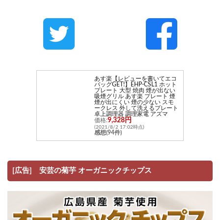
あす楽【レビューを書いてエコ
バッグGET!】EHP-CSL1 ホット
プレート 大型 焼肉 煙が出ない
吸煙グリル あす楽 プレート 煙
煙が出にくい 煙の少ない スモ
ークレス 外して洗えるプレート
卓上調理器 調理家電 アズマ
9,328円
価格:
(2021/8/2 17:02時点)
感想(94件)
[広告] 安芸の菊芋 オーガニックチップス