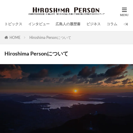
トピックス
インタビュー
広島人の履歴書
ビジネス
コラム
イン
HOME
Hiroshima Personについて
Hiroshima Personについて