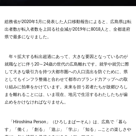
総務省が2020年1月に発表した人口移動報告によると、広島県は転
出者数が転入者数を上回る社会減が2019年に8018人と、全都道府
県で最多になりました。
年々拡大する転出超過にあって、大きな要因となっているのが
就職などに伴う20～24歳の世代の広島離れです。就学や就労に際
して大きな吸引力を持つ大都市圏への人口流出を防ぐために、県
としてもインフラ整備と合わせて都市のブランド力アップへの取
り組みに拍車をかけています。未来を担う若者たちが故郷ひろし
まを離れることには、いま現在、地元で生活するわたしたちが歯
止めをかけなければなりません。
「Hiroshima Person」（ひろしまぱーそん）は、広島で「暮ら
す」「働く」「創る」「遊ぶ」「学ぶ」「知る」…ことの楽しさや