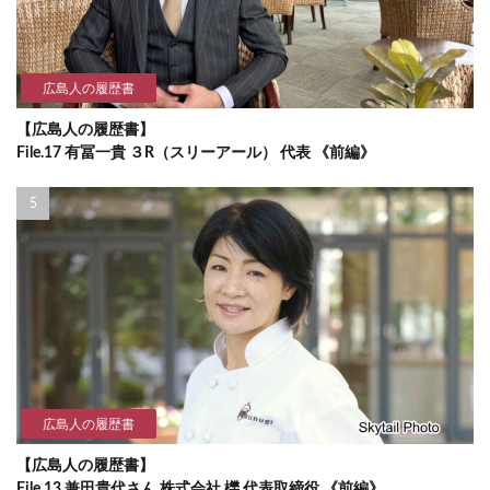
広島人の履歴書
【広島人の履歴書】
File.17 有冨一貴 ３R（スリーアール） 代表 《前編》
広島人の履歴書
【広島人の履歴書】
File.13 兼田貴代さん 株式会社 櫟 代表取締役 《前編》