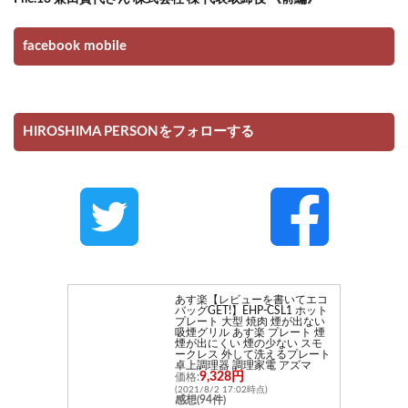
facebook mobile
HIROSHIMA PERSONをフォローする
あす楽【レビューを書いてエコ
バッグGET!】EHP-CSL1 ホット
プレート 大型 焼肉 煙が出ない
吸煙グリル あす楽 プレート 煙
煙が出にくい 煙の少ない スモ
ークレス 外して洗えるプレート
卓上調理器 調理家電 アズマ
9,328円
価格:
(2021/8/2 17:02時点)
感想(94件)