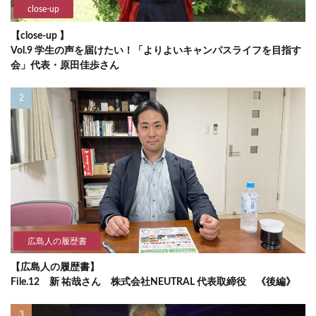
close-up
【close-up 】
Vol.9 学生の声を届けたい！「よりよいキャンパスライフを目指す
会」代表・原田佳歩さん
広島人の履歴書
【広島人の履歴書】
File.12 新 祐哉さん 株式会社NEUTRAL 代表取締役 《後編》