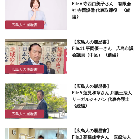
File.6 寺西由美子さん 有限会
社 寺西設備 代表取締役 《続
編》
広島人の履歴書
【広島人の履歴書】
File.11 平岡優一さん 広島市議
会議員（中区） 《前編》
広島人の履歴書
【広島人の履歴書】
File.5 蓮見和章さん 弁護士法人
リーガルジャパン 代表弁護士
《続編》
広島人の履歴書
【広島人の履歴書】
File.3 高橋雄幸さん 医療法人