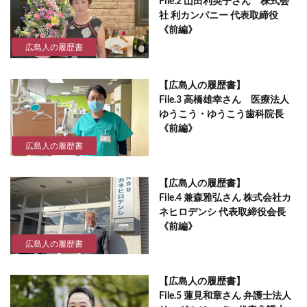
File.2 山田利英子さん 株式会
社 利カンパニー 代表取締役
《前編》
広島人の履歴書
【広島人の履歴書】
File.3 高橋雄幸さん 医療法人
ゆうこう・ゆうこう歯科院長
《前編》
広島人の履歴書
【広島人の履歴書】
File.4 兼森雅弘さん 株式会社カ
ネヒロデンシ 代表取締役会長
《前編》
広島人の履歴書
【広島人の履歴書】
File.5 蓮見和章さん 弁護士法人