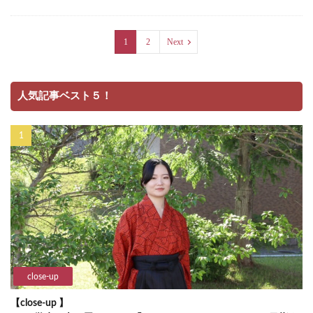
1
2
Next
人気記事ベスト５！
close-up
【close-up 】