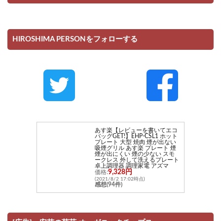
HIROSHIMA PERSONをフォローする
あす楽【レビューを書いてエコ
バッグGET!】EHP-CSL1 ホット
プレート 大型 焼肉 煙が出ない
吸煙グリル あす楽 プレート 煙
煙が出にくい 煙の少ない スモ
ークレス 外して洗えるプレート
卓上調理器 調理家電 アズマ
9,328円
価格:
(2021/8/2 17:02時点)
感想(94件)