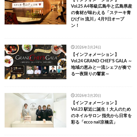
【インフォメーション 】
Vol.25 A4等級広島牛と広島県産
の食材が味わえる「ステーキ青
ひげ in 流川」4月9日オープ
ン！
2026年3月24日
【インフォメーション 】
Vol.24 GRAND CHEF’S GALA ～
地域の恵みと一流シェフが奏で
る一夜限りの饗宴～
2026年3月20日
【インフォメーション 】
Vol.23 駅近に誕生！大人のため
のネイルサロン 指先から日常を
彩る「ecco nail京橋店」