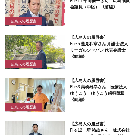
File.11 平岡優一さん 広島市議
会議員（中区） 《前編》
広島人の履歴書
【広島人の履歴書】
File.5 蓮見和章さん 弁護士法人
リーガルジャパン 代表弁護士
《続編》
広島人の履歴書
【広島人の履歴書】
File.3 高橋雄幸さん 医療法人
ゆうこう・ゆうこう歯科院長
《続編》
広島人の履歴書
【広島人の履歴書】
File.12 新 祐哉さん 株式会社