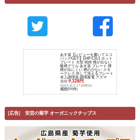
あす楽【レビューを書いてエコ
バッグGET!】EHP-CSL1 ホット
プレート 大型 焼肉 煙が出ない
吸煙グリル あす楽 プレート 煙
煙が出にくい 煙の少ない スモ
ークレス 外して洗えるプレート
卓上調理器 調理家電 アズマ
9,328円
価格:
(2021/8/2 17:02時点)
感想(94件)
[広告] 安芸の菊芋 オーガニックチップス