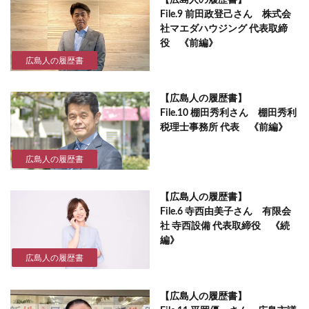
File.9 前田政登己さん 株式会
社マエダハウジング 代表取締
役 《前編》
広島人の履歴書
【広島人の履歴書】
File.10 棚田秀利さん 棚田秀利
税理士事務所 代表 《前編》
広島人の履歴書
【広島人の履歴書】
File.6 寺西由美子さん 有限会
社 寺西設備 代表取締役 《続
編》
広島人の履歴書
【広島人の履歴書】