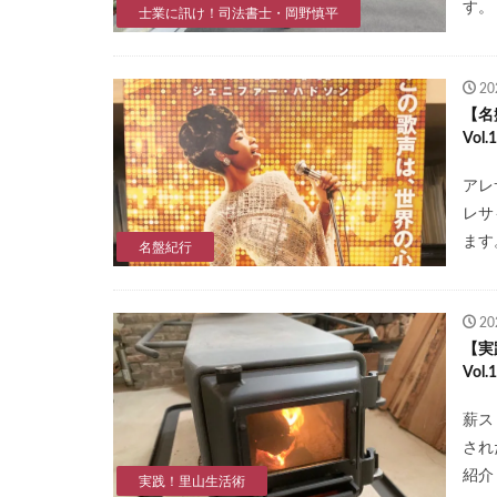
す。
士業に訊け！司法書士・岡野慎平
2
【名
Vol
アレ
レサ
ます
名盤紀行
2
【実
Vo
薪ス
され
紹介
実践！里山生活術