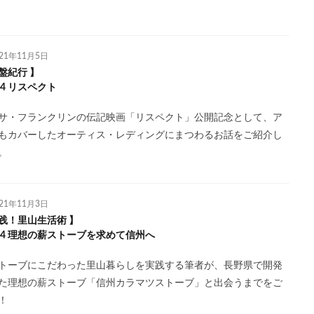
021年11月5日
盤紀行 】
.14 リスペクト
サ・フランクリンの伝記映画「リスペクト」公開記念として、ア
もカバーしたオーティス・レディングにまつわるお話をご紹介し
。
021年11月3日
践！里山生活術 】
l.14 理想の薪ストーブを求めて信州へ
トーブにこだわった里山暮らしを実践する筆者が、長野県で開発
た理想の薪ストーブ「信州カラマツストーブ」と出会うまでをご
！