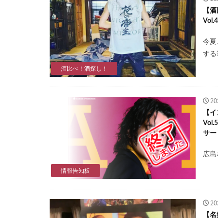
【酒
Vo
今夏
する
酒比べ！酒探し！
2
【イ
Vo
サー
広島
情報告知板
2
【名