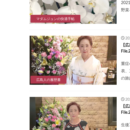
20
野菜
マダムジュンの快適手帖
2
【広
Fi
重症
表、
の旅
広島人の履歴書
2
【広
Fi
生後