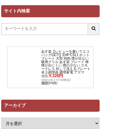
サイト内検索
あす楽【レビューを書いてエコ
バッグGET!】EHP-CSL1 ホット
プレート 大型 焼肉 煙が出ない
吸煙グリル あす楽 プレート 煙
煙が出にくい 煙の少ない スモ
ークレス 外して洗えるプレート
卓上調理器 調理家電 アズマ
9,328円
価格:
(2021/8/2 17:02時点)
感想(94件)
アーカイブ