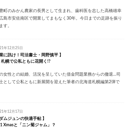
豊町のみかん農家の長男として生まれ、歯科医を志した高橋雄幸
広島市安佐南区で開業してまもなく30年。今日までの足跡を振り
ます。
021年12月25日
業に訊け！司法書士・岡野慎平 】
l.6 札幌で公私ともに花開く!?
の女性との結婚、活況を呈していた借金問題業務からの撤退…司
士として公私ともに新展開を迎えた筆者の北海道札幌編第2弾で
021年12月17日
ダムジュンの快適手帖 】
.11 Xmasと「ニン菊ジャム」？