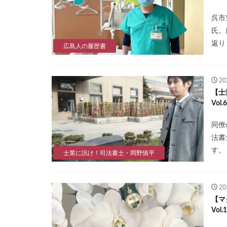
呉市
氏。
返り
広島人の履歴書
2
【士
Vo
同僚
法書
す。
士業に訊け！司法書士・岡野慎平
2
【マ
Vol