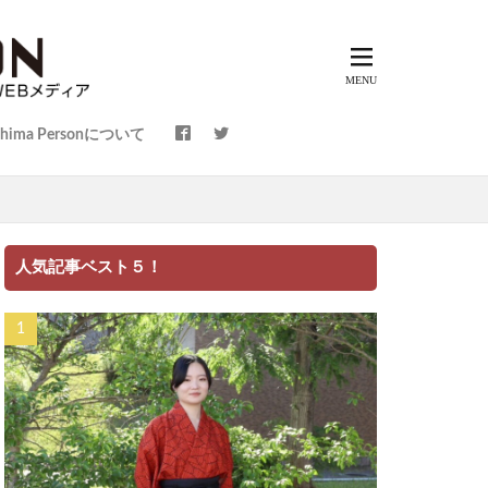
shima Personについて
～
人気記事ベスト５！