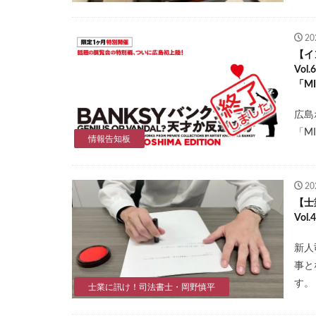
2
【イ
Vo
「MI
広島
「M
情報告知板
2
【士
Vo
新人
事と
す。
士業に訊け！司法書士・岡野慎平