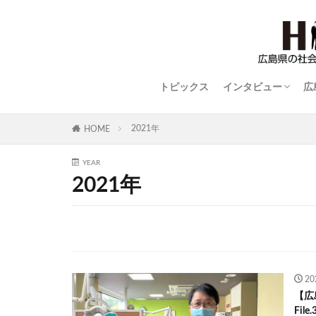
トピックス
インタビュー
広
STYLISH WOMAN
広島ものづくり列
世界に羽ばたく広
平和の語り部
close-up
2021年
HOME
YEAR
2021年
2
【広
Fi