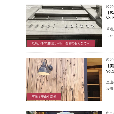
2
【広
Vo
筆者
した
広島シネマ追想記～朝日会館のおもひで～
2
【実
Vo
里山
経済
実践！里山生活術
2