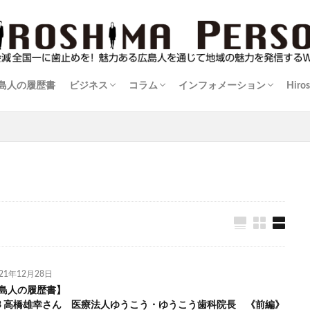
島人の履歴書
ビジネス
コラム
インフォメーション
Hiro
伝
島人
暮楽人（くらうど）の住まい学
伊達男が行く！
士業に訊け！
広島ものづくり列伝
防災を学ぶ
逸材登場！
カメラマンかく語りき
おばＤの映像玉手箱
コンテンツは負けない
渓流を訪ねて
ゴルフでボディメイキング！
酒比べ！酒探し！
広島シネマ追想記～朝日会館のおもひで
三度の飯より野球じゃけん
実践！里山生活術
猫を造る人～正木卓の世界～
マダムジュンの快適手帖
街場の名店
名盤紀行
情報告知板
021年12月28日
島人の履歴書】
le.3 高橋雄幸さん 医療法人ゆうこう・ゆうこう歯科院長 《前編》