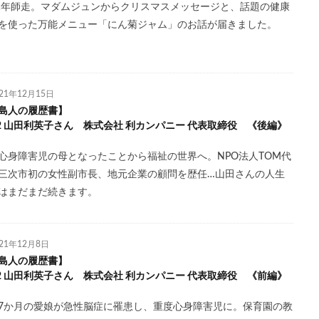
21年師走。マダムジュンからクリスマスメッセージと、話題の健康
を使った万能メニュー「にん菊ジャム」のお話が届きました。
021年12月15日
島人の履歴書】
le.2 山田利英子さん 株式会社 利カンパニー 代表取締役 《後編》
心身障害児の母となったことから福祉の世界へ。NPO法人TOM代
三次市初の女性副市長、地元企業の顧問を歴任…山田さんの人生
はまだまだ続きます。
021年12月8日
島人の履歴書】
le.2 山田利英子さん 株式会社 利カンパニー 代表取締役 《前編》
7か月の愛娘が急性脳症に罹患し、重度心身障害児に。保育園の教