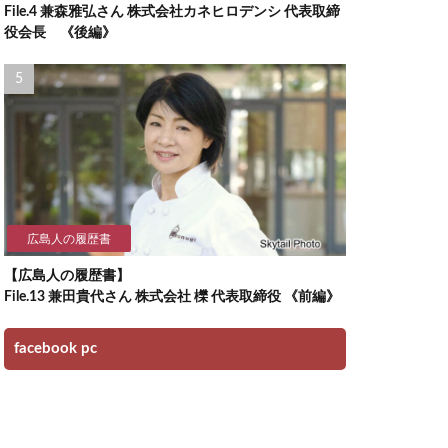
File.4 兼森雅弘さん 株式会社カネヒロデンシ 代表取締
役会長 《後編》
広島人の履歴書
【広島人の履歴書】
File.13 兼田貴代さん 株式会社 櫟 代表取締役 《前編》
facebook pc