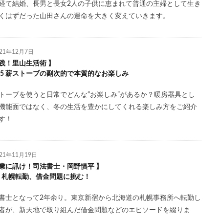
経て結婚、長男と長女2人の子供に恵まれて普通の主婦として生き
くはずだった山田さんの運命を大きく変えていきます。
021年12月7日
践！里山生活術 】
l.15 薪ストーブの副次的で本質的なお楽しみ
トーブを使うと日常でどんな“お楽しみ”があるか？暖房器具とし
機能面ではなく、冬の生活を豊かにしてくれる楽しみ方をご紹介
す！
021年11月19日
業に訊け！司法書士・岡野慎平 】
l.5 札幌転勤、借金問題に挑む！
書士となって2年余り。東京新宿から北海道の札幌事務所へ転勤し
者が、新天地で取り組んだ借金問題などのエピソードを綴りま