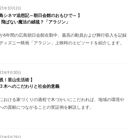
021年10月2日
島シネマ追想記～朝日会館のおもひで～ 】
l.2 飛ばない魔法の絨毯？「アラジン」
が6年間の広島朝日会館在勤中、最高の動員および興行収入を記録
ディズニー映画「アラジン」上映時のエピソードを紹介します。
021年9月30日
践！里山生活術 】
l.13 木へのこだわりと社会的意義
における家づくりの過程で木づかいにこだわれば、地域の環境や
への貢献につながることの実証例を解説します。
021年9月29日