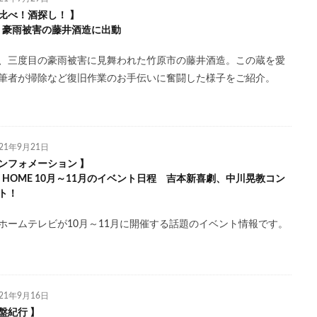
比べ！酒探し！ 】
l.4 豪雨被害の藤井酒造に出動
、三度目の豪雨被害に見舞われた竹原市の藤井酒造。この蔵を愛
筆者が掃除など復旧作業のお手伝いに奮闘した様子をご紹介。
021年9月21日
ンフォメーション 】
l.5 HOME 10月～11月のイベント日程 吉本新喜劇、中川晃教コン
ト！
ホームテレビが10月～11月に開催する話題のイベント情報です。
021年9月16日
盤紀行 】