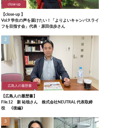
close-up
【close-up 】
Vol.9 学生の声を届けたい！「よりよいキャンパスライ
フを目指す会」代表・原田佳歩さん
広島人の履歴書
【広島人の履歴書】
File.12 新 祐哉さん 株式会社NEUTRAL 代表取締
役 《後編》