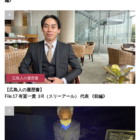
編》
広島人の履歴書
【広島人の履歴書】
File.17 有冨一貴 ３R（スリーアール） 代表 《前編》