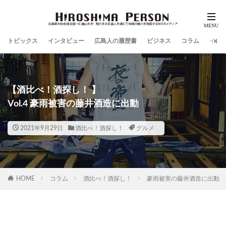
トピックス
インタビュー
広島人の履歴書
ビジネス
コラム
イン
【酒比べ！酒探し！ 】
Vol.4 豪雨被害の藤井酒造に出動
2021年9月29日
酒比べ！酒探し！
グルメ
HOME
コラム
酒比べ！酒探し！
豪雨被害の藤井酒造に出動