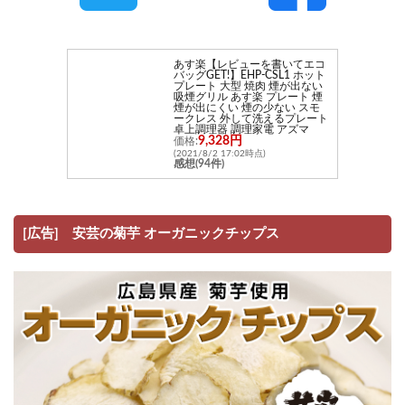
あす楽【レビューを書いてエコ
バッグGET!】EHP-CSL1 ホット
プレート 大型 焼肉 煙が出ない
吸煙グリル あす楽 プレート 煙
煙が出にくい 煙の少ない スモ
ークレス 外して洗えるプレート
卓上調理器 調理家電 アズマ
9,328円
価格:
(2021/8/2 17:02時点)
感想(94件)
[広告] 安芸の菊芋 オーガニックチップス