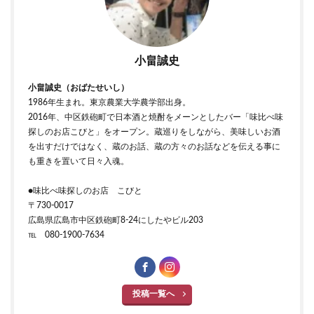
小畠誠史
小畠誠史（おばたせいし）
1986年生まれ。東京農業大学農学部出身。
2016年、中区鉄砲町で日本酒と焼酎をメーンとしたバー「味比べ味
探しのお店こびと」をオープン。蔵巡りをしながら、美味しいお酒
を出すだけではなく、蔵のお話、蔵の方々のお話などを伝える事に
も重きを置いて日々入魂。
●味比べ味探しのお店 こびと
〒730-0017
広島県広島市中区鉄砲町8-24にしたやビル203
℡ 080-1900-7634
投稿一覧へ