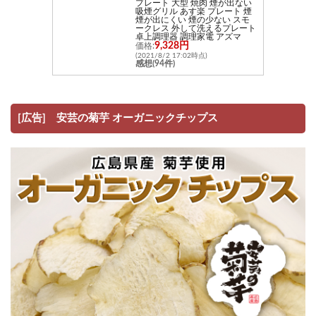
プレート 大型 焼肉 煙が出ない
吸煙グリル あす楽 プレート 煙
煙が出にくい 煙の少ない スモ
ークレス 外して洗えるプレート
卓上調理器 調理家電 アズマ
9,328円
価格:
(2021/8/2 17:02時点)
感想(94件)
[広告] 安芸の菊芋 オーガニックチップス