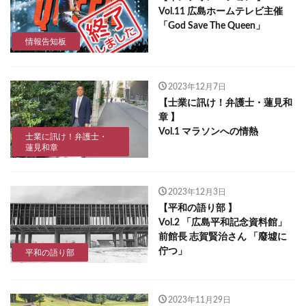
Vol.11 広島ホームテレビ主催
「God Save The Queen」
情報告知板
2023年12月7日
【士業に訊け！弁護士・蓮見和
章 】
Vol.1 マラソンへの情熱
士業に訊け！弁護士・
蓮見和章
2023年12月3日
【平和の語り部 】
Vol.2 「広島平和記念資料館」
前館長 志賀賢治さん 「廢墟に
佇つ」
平和の語り部
2023年11月29日