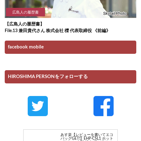
広島人の履歴書
【広島人の履歴書】
File.13 兼田貴代さん 株式会社 櫟 代表取締役 《前編》
facebook mobile
HIROSHIMA PERSONをフォローする
あす楽【レビューを書いてエコ
バッグGET!】EHP-CSL1 ホット