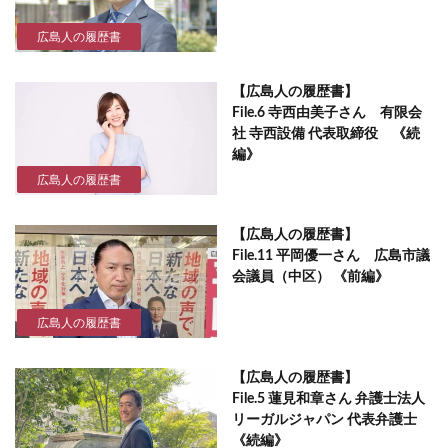
広島人の履歴書
【広島人の履歴書】
File.6 寺西由美子さん 有限会
社 寺西設備 代表取締役 《続
編》
広島人の履歴書
【広島人の履歴書】
File.11 平岡優一さん 広島市議
会議員（中区） 《前編》
広島人の履歴書
【広島人の履歴書】
File.5 蓮見和章さん 弁護士法人
リーガルジャパン 代表弁護士
《続編》