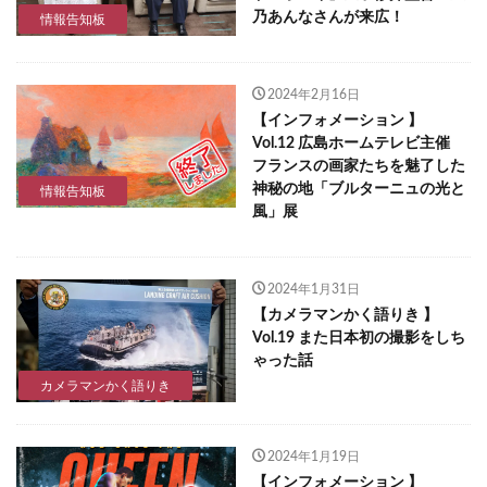
乃あんなさんが来広！
情報告知板
2024年2月16日
【インフォメーション 】
Vol.12 広島ホームテレビ主催
フランスの画家たちを魅了した
神秘の地「ブルターニュの光と
情報告知板
風」展
2024年1月31日
【カメラマンかく語りき 】
Vol.19 また日本初の撮影をしち
ゃった話
カメラマンかく語りき
2024年1月19日
【インフォメーション 】