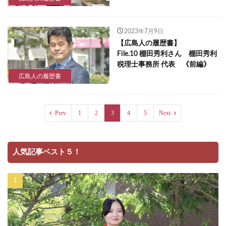
2023年7月9日
【広島人の履歴書】
File.10 棚田秀利さん 棚田秀利
税理士事務所 代表 《前編》
広島人の履歴書
Prev
1
2
3
4
5
Next
人気記事ベスト５！