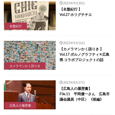
2023年9月30日
【名盤紀行 】
Vol.27 ホリグチチエ
名盤紀行
2023年9月16日
【カメラマンかく語りき 】
Vol.17 ポルノグラフティ✕広島
県 コラボプロジェクトの話
カメラマンかく語りき
2023年8月27日
【広島人の履歴書】
File.11 平岡優一さん 広島市
議会議員（中区） 《後編》
広島人の履歴書