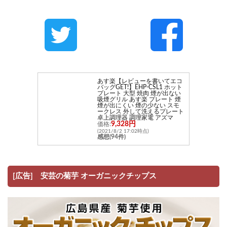
あす楽【レビューを書いてエコ
バッグGET!】EHP-CSL1 ホット
プレート 大型 焼肉 煙が出ない
吸煙グリル あす楽 プレート 煙
煙が出にくい 煙の少ない スモ
ークレス 外して洗えるプレート
卓上調理器 調理家電 アズマ
9,328円
価格:
(2021/8/2 17:02時点)
感想(94件)
[広告] 安芸の菊芋 オーガニックチップス