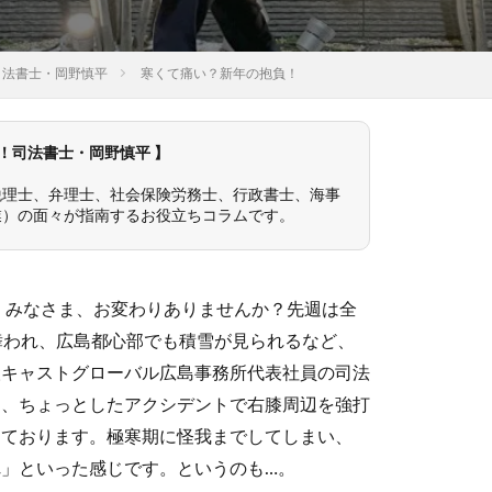
司法書士・岡野慎平
寒くて痛い？新年の抱負！
！司法書士・岡野慎平 】
税理士、弁理士、社会保険労務士、行政書士、海事
業）の面々が指南するお役立ちコラムです。
年。みなさま、お変わりありませんか？先週は全
舞われ、広島都心部でも積雪が見られるなど、
人キャストグローバル広島事務所代表社員の司法
日、ちょっとしたアクシデントで右膝周辺を強打
っております。極寒期に怪我までしてしまい、
」といった感じです。というのも…。