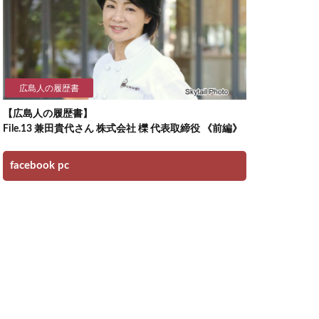
広島人の履歴書
【広島人の履歴書】
File.13 兼田貴代さん 株式会社 櫟 代表取締役 《前編》
facebook pc