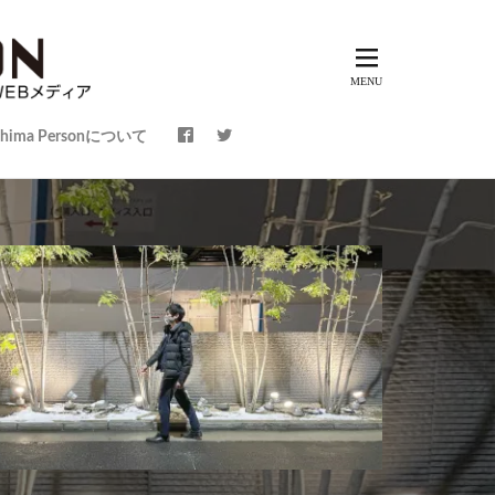
shima Personについて
～