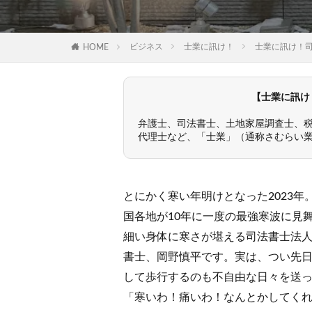
ビジネス
士業に訊け！
士業に訊け！
HOME
【士業に訊け
弁護士、司法書士、土地家屋調査士、
代理士など、「士業」（通称さむらい
とにかく寒い年明けとなった2023
国各地が10年に一度の最強寒波に見
細い身体に寒さが堪える司法書士法
書士、岡野慎平です。実は、つい先
して歩行するのも不自由な日々を送
「寒いわ！痛いわ！なんとかしてくれ