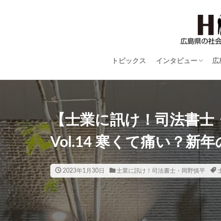
トピックス
インタビュー
広
STYLISH WOMAN
広島ものづくり列
世界に羽ばたく広
平和の語り部
close-up
【士業に訊け！司法書士・
Vol.14 寒くて痛い？新
2023年1月30日
士業に訊け！司法書士・岡野慎平