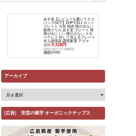
あす楽【レビューを書いてエコ
バッグGET!】EHP-CSL1 ホット
プレート 大型 焼肉 煙が出ない
吸煙グリル あす楽 プレート 煙
煙が出にくい 煙の少ない スモ
ークレス 外して洗えるプレート
卓上調理器 調理家電 アズマ
9,328円
価格:
(2021/8/2 17:02時点)
感想(94件)
アーカイブ
[広告] 安芸の菊芋 オーガニックチップス