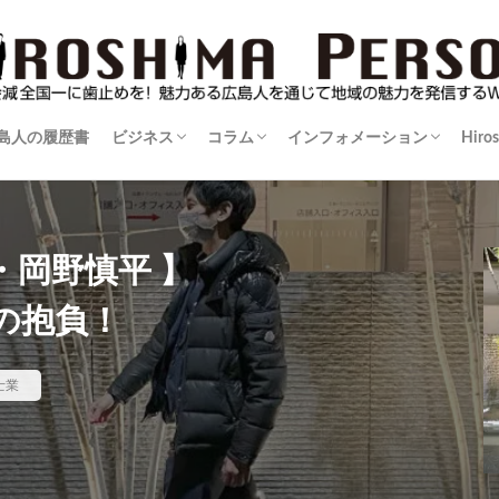
島人の履歴書
ビジネス
コラム
インフォメーション
Hiro
伝
島人
暮楽人（くらうど）の住まい学
伊達男が行く！
士業に訊け！
広島ものづくり列伝
防災を学ぶ
逸材登場！
カメラマンかく語りき
おばＤの映像玉手箱
コンテンツは負けない
渓流を訪ねて
ゴルフでボディメイキング！
酒比べ！酒探し！
広島シネマ追想記～朝日会館のおもひで
三度の飯より野球じゃけん
実践！里山生活術
猫を造る人～正木卓の世界～
マダムジュンの快適手帖
街場の名店
名盤紀行
情報告知板
岡野慎平 】
年の抱負！
士業