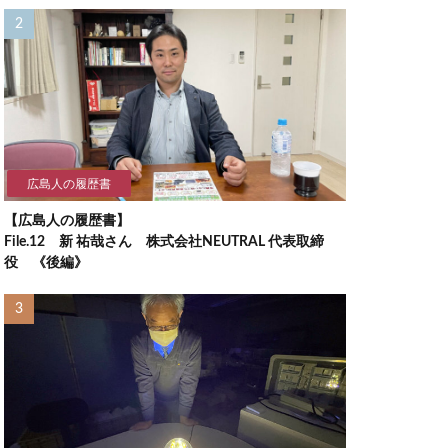
広島人の履歴書
【広島人の履歴書】
File.12 新 祐哉さん 株式会社NEUTRAL 代表取締
役 《後編》