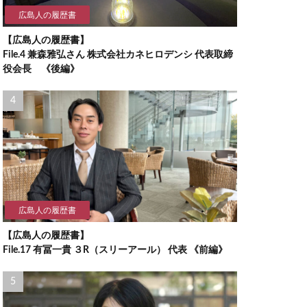
広島人の履歴書
【広島人の履歴書】
File.4 兼森雅弘さん 株式会社カネヒロデンシ 代表取締
役会長 《後編》
広島人の履歴書
【広島人の履歴書】
File.17 有冨一貴 ３R（スリーアール） 代表 《前編》