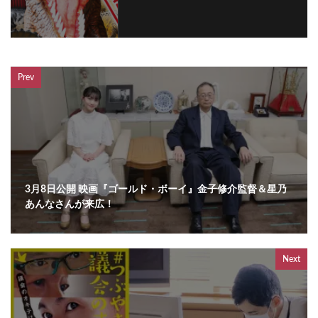
Prev
3月8日公開 映画『ゴールド・ボーイ』金子修介監督＆星乃
あんなさんが来広！
Next