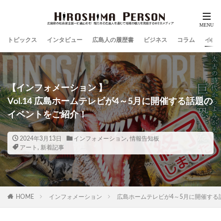
トピックス
インタビュー
広島人の履歴書
ビジネス
コラム
イン
【インフォメーション 】
Vol.14 広島ホームテレビが4～5月に開催する話題の
イベントをご紹介！
2024年3月13日
インフォメーション
,
情報告知板
アート
,
新着記事
HOME
インフォメーション
広島ホームテレビが4～5月に開催する