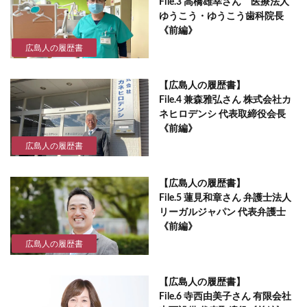
File.3 高橋雄幸さん 医療法人
ゆうこう・ゆうこう歯科院長
《前編》
広島人の履歴書
【広島人の履歴書】
File.4 兼森雅弘さん 株式会社カ
ネヒロデンシ 代表取締役会長
《前編》
広島人の履歴書
【広島人の履歴書】
File.5 蓮見和章さん 弁護士法人
リーガルジャパン 代表弁護士
《前編》
広島人の履歴書
【広島人の履歴書】
File.6 寺西由美子さん 有限会社