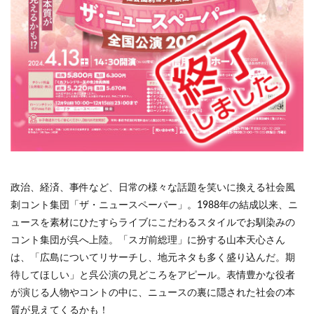
政治、経済、事件など、日常の様々な話題を笑いに換える社会風
刺コント集団「ザ・ニュースペーパー」。1988年の結成以来、ニ
ュースを素材にひたすらライブにこだわるスタイルでお馴染みの
コント集団が呉へ上陸。「スガ前総理」に扮する山本天心さん
は、「広島についてリサーチし、地元ネタも多く盛り込んだ。期
待してほしい」と呉公演の見どころをアピール。表情豊かな役者
が演じる人物やコントの中に、ニュースの裏に隠された社会の本
質が見えてくるかも！