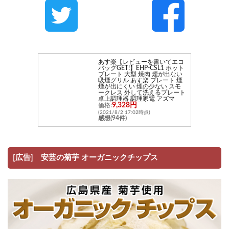
あす楽【レビューを書いてエコ
バッグGET!】EHP-CSL1 ホット
プレート 大型 焼肉 煙が出ない
吸煙グリル あす楽 プレート 煙
煙が出にくい 煙の少ない スモ
ークレス 外して洗えるプレート
卓上調理器 調理家電 アズマ
9,328円
価格:
(2021/8/2 17:02時点)
感想(94件)
[広告] 安芸の菊芋 オーガニックチップス