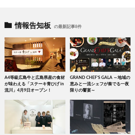
情報告知板
の最新記事8件
A4等級広島牛と広島県産の食材
GRAND CHEF’S GALA ～地域の
が味わえる「ステーキ青ひげ in
恵みと一流シェフが奏でる一夜
流川」4月9日オープン！
限りの饗宴～