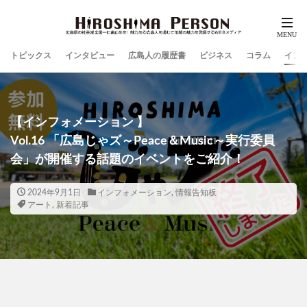
トピックス
インタビュー
広島人の履歴書
ビジネス
コラム
イン
【インフォメーション 】
Vol.16 「広島じゃズ～Peace＆Music～実行委員
会」が開催する話題のイベントをご紹介！
2024年9月1日
インフォメーション
,
情報告知板
アート
,
新着記事