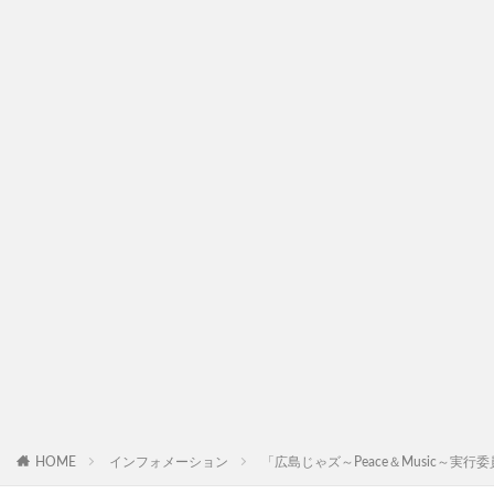
HOME
インフォメーション
「広島じゃズ～Peace＆Music～