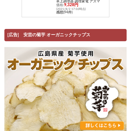
卓上調理器 調理家電 アズマ
9,328円
価格:
(2021/8/2 17:02時点)
感想(94件)
[広告] 安芸の菊芋 オーガニックチップス