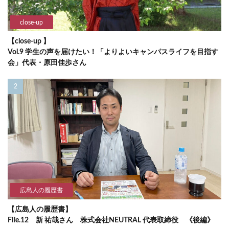
close-up
【close-up 】
Vol.9 学生の声を届けたい！「よりよいキャンパスライフを目指す
会」代表・原田佳歩さん
広島人の履歴書
【広島人の履歴書】
File.12 新 祐哉さん 株式会社NEUTRAL 代表取締役 《後編》