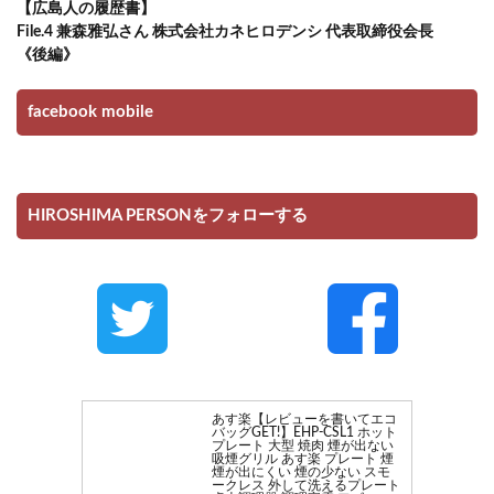
【広島人の履歴書】
File.4 兼森雅弘さん 株式会社カネヒロデンシ 代表取締役会長
《後編》
facebook mobile
HIROSHIMA PERSONをフォローする
あす楽【レビューを書いてエコ
バッグGET!】EHP-CSL1 ホット
プレート 大型 焼肉 煙が出ない
吸煙グリル あす楽 プレート 煙
煙が出にくい 煙の少ない スモ
ークレス 外して洗えるプレート