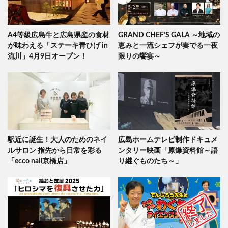
A4等級広島牛と広島県産の食材
GRAND CHEF’S GALA ～地域の
が味わえる「ステーキ青ひげ in
恵みと一流シェフが奏でる一夜
流川」4月9日オープン！
限りの饗宴～
駅近に誕生！大人のためのネイ
広島ホームテレビ制作ドキュメ
ルサロン 指先から日常を彩る
ンタリー映画「原爆資料館～語
「ecco nail京橋店」
り継ぐものたち～」