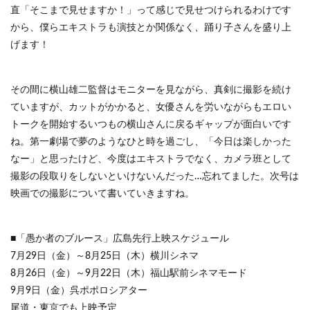
直「そこまで見せますか！」って感じで見せつけられるわけです
から、僕らエキストラも演技とか関係なく、踊り子さんを盛り上
げます！
その間に横山雄二監督はモニターを見ながら、真剣に撮影を続け
ていますが、カットがかかると、女優さんを労いながらもエロい
トークを開始するいつもの横山さんに戻るギャップが面白いです
ね。第一劇場で夢のようなひと時を過ごし、「今日は楽しかった
なー」と思ったけど、今度はエキストラでなく、カメラ班として
撮影の段取りをしないといけないんだった…忘れてました。次号は
映画での撮影について書いていきますね。
■「愚か者のブルース」広島先行上映スケジュール
7月29日（金）～8月25日（木）横川シネマ
8月26日（金）～9月22日（木）福山駅前シネマモード
9月9日（金）呉ポポロシアター
尾道・東京でも上映予定