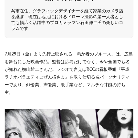
呉市在住。グラフィックデザイナーを経て家業のカメラ店
を継ぎ、現在は地元におけるドローン撮影の第一人者とし
ても幅広く活躍中のプロカメラマン石田伸二氏の楽しいコ
ラムです
7月29日（金）より先行上映される「愚か者のブルース」は、広島
を舞台にした映画作品。監督は広島だけでなく、今や全国でも名
が知れた横山雄二さんだ。ラジオで言えばRCCの看板番組『平成
ラヂオバラエティごぜん様さま』を取り仕切る名パーソナリティ
ーであり、俳優業、声優業、歌手業など、マルチな才能の持ち
主。