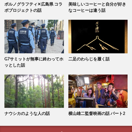
ポルノグラフティ✕広島県 コラ
美味しいコーヒーと自分が好き
ボプロジェクトの話
なコーヒーは違う話
G7サミットが無事に終わってホ
二足のわらじを履く話
ッとした話
ナウシカのような人の話
横山雄二監督映画の話 パート2