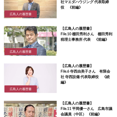
社マエダハウジング 代表取締
役 《前編》
広島人の履歴書
【広島人の履歴書】
File.10 棚田秀利さん 棚田秀利
税理士事務所 代表 《前編》
広島人の履歴書
【広島人の履歴書】
File.6 寺西由美子さん 有限会
社 寺西設備 代表取締役 《続
編》
広島人の履歴書
【広島人の履歴書】
File.11 平岡優一さん 広島市議
会議員（中区） 《前編》