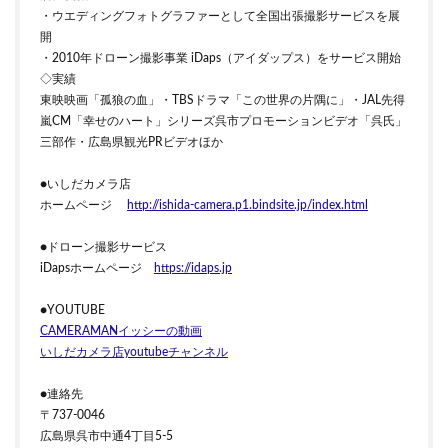
・ウエディングフォトグラファーとして全国出張撮影サービスを展
開
・2010年ドローン撮影事業 iDaps（アイダップス）をサービス開始
◇実績
東映映画「孤狼の血」・TBSドラマ「この世界の片隅に」・JAL先得
嵐CM「幸せのハート」シリーズ呉市プロモーションビデオ「呉氏」
三部作・広島県観光PRビデオほか
●いしだカメラ店
ホームページ
http://ishida-camera.p1.bindsite.jp/index.html
●ドローン撮影サービス
iDapsホームページ
https://idaps.jp
●YOUTUBE
CAMERAMANイッシーの動画
いしだカメラ店youtubeチャンネル
●連絡先
〒737-0046
広島県呉市中通4丁目5-5