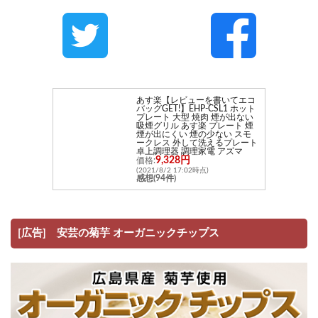
あす楽【レビューを書いてエコ
バッグGET!】EHP-CSL1 ホット
プレート 大型 焼肉 煙が出ない
吸煙グリル あす楽 プレート 煙
煙が出にくい 煙の少ない スモ
ークレス 外して洗えるプレート
卓上調理器 調理家電 アズマ
9,328円
価格:
(2021/8/2 17:02時点)
感想(94件)
[広告] 安芸の菊芋 オーガニックチップス