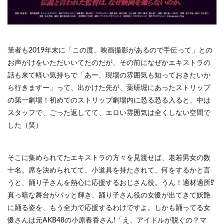
筆者も2019年末に「この度、映画撮影があるので手伝って」との
お声がけをいただいいてたのだが、その前になぜかエキストラの
話も来て軽い気持ちで「あー、現場の雰囲気も知っておきたいか
ら行きますー」って、出かけた先が、薬研堀にあったストリップ
の第一劇場！初めてのストリップ劇場内に恐る恐る入ると、中は
スタッフで、ごった返してて、エロい雰囲気は全くしない空間で
した（笑）
そこに集められてたエキストラの方々を見渡せば、老若男女の数
十名。席を決められてて、小道具を持たされて、何をするかと言
うと、踊り子さんを熱心に応援するおじさん役。うん！適材適所⁉
真っ暗な舞台がパッと輝き、踊り子さん役の女優が出てきて妖艶
に踊る姿を、もう全力で応援するわけですよ。しかも踊ってる女
優さんは元AKB48の小原春香さん!「え、アイドルが脱ぐの？マ