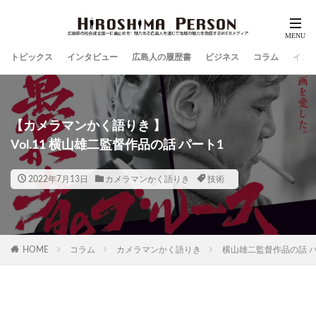
トピックス
インタビュー
広島人の履歴書
ビジネス
コラム
イン
【カメラマンかく語りき 】
Vol.11 横山雄二監督作品の話 パート1
2022年7月13日
カメラマンかく語りき
技術
HOME
コラム
カメラマンかく語りき
横山雄二監督作品の話 パ