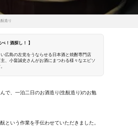
生酛造り
比べ！酒探し！ 】
さい広島の左党をうならせる日本酒と焼酎専門店
店主、小畠誠史さんがお酒にまつわる様々なエピソ
す。
んで、一泊二日のお酒造り(生酛造り)のお勉
手酛という作業を手伝わせていただきました。