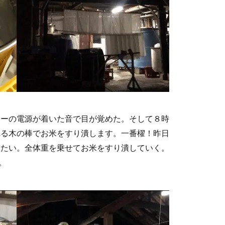
ラーの電源が着いた音で目が覚めた。そして８時
れる木の棒でお米をすり潰します。一番櫂！昨日
重たい。全体重を乗せてお米をすり潰していく。
。