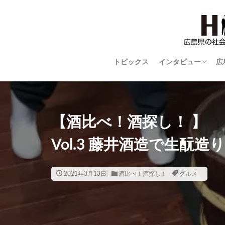
トピックス
インタビュー
広
STYLISH WOMAN
広島ものづくり列
世界に羽ばたく広
平和の語り部
close-up
【酒比べ！酒探し！ 】
Vol.3 藤井酒造で生酛造り
2021年3月13日
酒比べ！酒探し！
グルメ