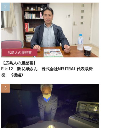
広島人の履歴書
【広島人の履歴書】
File.12 新 祐哉さん 株式会社NEUTRAL 代表取締
役 《後編》