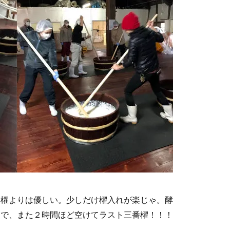
番櫂よりは優しい。少しだけ櫂入れが楽じゃ。酵
んで、また２時間ほど空けてラスト三番櫂！！！