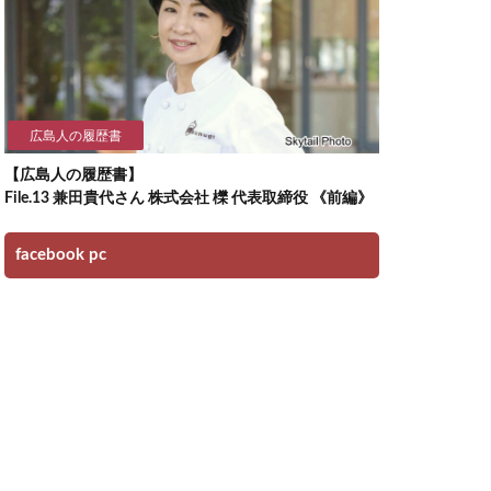
広島人の履歴書
【広島人の履歴書】
File.13 兼田貴代さん 株式会社 櫟 代表取締役 《前編》
facebook pc