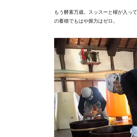
もう酵素万歳。スッスーと櫂が入っ
の蓄積でもはや握力はゼロ。