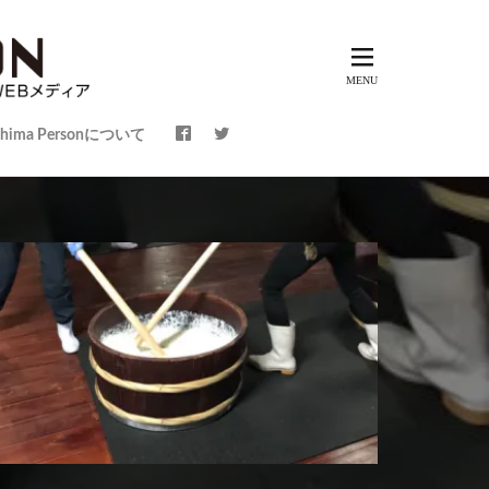
shima Personについて
～