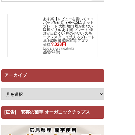
あす楽【レビューを書いてエコ
バッグGET!】EHP-CSL1 ホット
プレート 大型 焼肉 煙が出ない
吸煙グリル あす楽 プレート 煙
煙が出にくい 煙の少ない スモ
ークレス 外して洗えるプレート
卓上調理器 調理家電 アズマ
9,328円
価格:
(2021/8/2 17:02時点)
感想(94件)
アーカイブ
[広告] 安芸の菊芋 オーガニックチップス