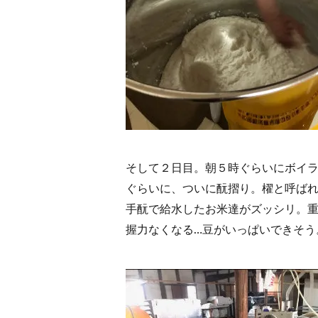
そして２日目。朝５時ぐらいにボイ
ぐらいに、ついに酛摺り。櫂と呼ば
手酛で給水したお米達がズッシリ。
握力なくなる…豆がいっぱいできそう