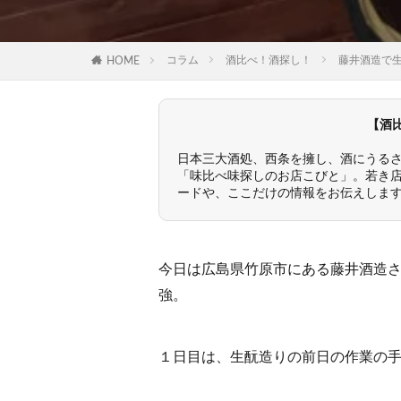
コラム
酒比べ！酒探し！
藤井酒造で
HOME
【酒
日本三大酒処、西条を擁し、酒にうる
「味比べ味探しのお店こびと」。若き
ードや、ここだけの情報をお伝えしま
今日は広島県竹原市にある藤井酒造さ
強。
１日目は、生酛造りの前日の作業の