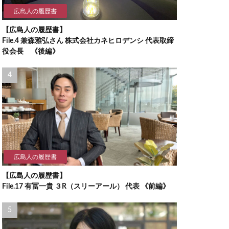
広島人の履歴書
【広島人の履歴書】
File.4 兼森雅弘さん 株式会社カネヒロデンシ 代表取締
役会長 《後編》
広島人の履歴書
【広島人の履歴書】
File.17 有冨一貴 ３R（スリーアール） 代表 《前編》