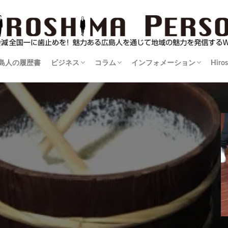
島人の履歴書
ビジネス
コラム
インフォメーション
Hiro
伝
島人
暮楽人（くらうど）の住まい学
伊達男が行く！
士業に訊け！
広島ものづくり列伝
防災を学ぶ
逸材登場！
カメラマンかく語りき
おばＤの映像玉手箱
コンテンツは負けない
渓流を訪ねて
ゴルフでボディメイキング！
酒比べ！酒探し！
広島シネマ追想記～朝日会館のおもひで
三度の飯より野球じゃけん
実践！里山生活術
猫を造る人～正木卓の世界～
マダムジュンの快適手帖
街場の名店
名盤紀行
情報告知板