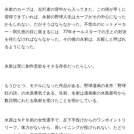
永射のカーブは、左打者の背中から入ってきた。この球が早くに
習得できていれば、永射の野球人生はカープがその中心になった
かもしれない。だがそうはならなかった。不世出のヒットメーカ
ー・阿久悠の目に留まるには、77年オールスターでの王との対決
を待たなければならなかった。その後の永射は、左殺しと呼ばれ
るようになった。
永射は実に創作意欲をそそる存在だったらしい。
もうひとつ、モデルになった作品がある。野球漫画の名作「野球
狂の詩」の水原勇気である。生前、永射は漫画家の水島新司から
数日間にわたる取材を受けたことを明かしている。
水原はＮＰＢ初の女性選手で、左下手投げからのワンポイントリ
リーフ。体力がないから、長いイニングが投げられない。たどり