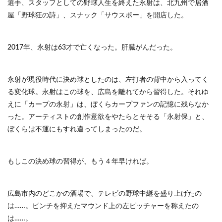
選手、スタッフとしての野球人生を終えた永射は、北九州で居酒
屋「野球狂の詩」、スナック「サウスポー」を開店した。
2017年、永射は63才で亡くなった。肝臓がんだった。
永射が現役時代に決め球としたのは、左打者の背中から入ってく
る変化球。永射はこの球を、広島を離れてから習得した。それゆ
えに「カープの永射」は、ぼくらカープファンの記憶に残らなか
った。アーティストの創作意欲をやたらとそそる「永射保」と、
ぼくらは不運にもすれ違ってしまったのだ。
もしこの決め球の習得が、もう４年早ければ。
広島市内のどこかの酒場で、テレビの野球中継を盛り上げたの
は……。ピンチを抑えたマウンド上の左ピッチャーを称えたの
は……。