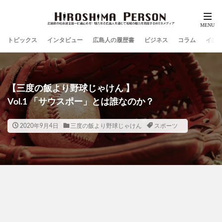
トピックス
インタビュー
広島人の履歴書
ビジネス
コラム
イン
【三度の飯より野球じゃけん 】
Vol.1 「サウスポー」とは誰なのか？
2020年9月4日
三度の飯より野球じゃけん
スポーツ