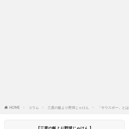
HOME
コラム
三度の飯より野球じゃけん
「サウスポー」とは
【三度の飯より野球じゃけん 】