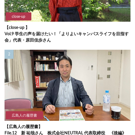
close-up
【close-up 】
Vol.9 学生の声を届けたい！「よりよいキャンパスライフを目指す
会」代表・原田佳歩さん
広島人の履歴書
【広島人の履歴書】
File.12 新 祐哉さん 株式会社NEUTRAL 代表取締役 《後編》