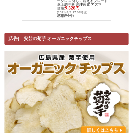
ークレス 外して洗えるプレート
卓上調理器 調理家電 アズマ
9,328円
価格:
(2021/8/2 17:02時点)
感想(94件)
[広告] 安芸の菊芋 オーガニックチップス