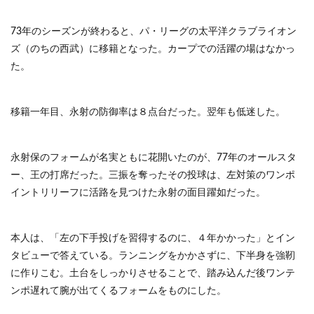
73年のシーズンが終わると、パ・リーグの太平洋クラブライオン
ズ（のちの西武）に移籍となった。カープでの活躍の場はなかっ
た。
移籍一年目、永射の防御率は８点台だった。翌年も低迷した。
永射保のフォームが名実ともに花開いたのが、77年のオールスタ
ー、王の打席だった。三振を奪ったその投球は、左対策のワンポ
イントリリーフに活路を見つけた永射の面目躍如だった。
本人は、「左の下手投げを習得するのに、４年かかった」とイン
タビューで答えている。ランニングをかかさずに、下半身を強靭
に作りこむ。土台をしっかりさせることで、踏み込んだ後ワンテ
ンポ遅れて腕が出てくるフォームをものにした。