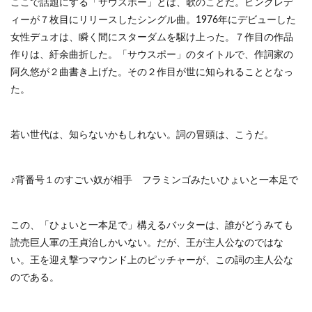
ここで話題にする「サウスポー」とは、歌のことだ。ピンクレデ
ィーが７枚目にリリースしたシングル曲。1976年にデビューした
女性デュオは、瞬く間にスターダムを駆け上った。７作目の作品
作りは、紆余曲折した。「サウスポー」のタイトルで、作詞家の
阿久悠が２曲書き上げた。その２作目が世に知られることとなっ
た。
若い世代は、知らないかもしれない。詞の冒頭は、こうだ。
♪背番号１のすごい奴が相手 フラミンゴみたいひょいと一本足で
この、「ひょいと一本足で」構えるバッターは、誰がどうみても
読売巨人軍の王貞治しかいない。だが、王が主人公なのではな
い。王を迎え撃つマウンド上のピッチャーが、この詞の主人公な
のである。