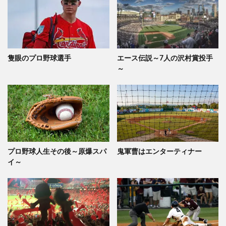
隻眼のプロ野球選手
エース伝説～7人の沢村賞投手
～
プロ野球人生その後～原爆スパ
鬼軍曹はエンターティナー
イ～