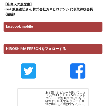
【広島人の履歴書】
File.4 兼森雅弘さん 株式会社カネヒロデンシ 代表取締役会長
《後編》
facebook mobile
HIROSHIMA PERSONをフォローする
あす楽【レビューを書いてエコ
バッグGET!】EHP-CSL1 ホット
プレート 大型 焼肉 煙が出ない
吸煙グリル あす楽 プレート 煙
煙が出にくい 煙の少ない スモ