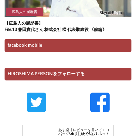
広島人の履歴書
【広島人の履歴書】
File.13 兼田貴代さん 株式会社 櫟 代表取締役 《前編》
facebook mobile
HIROSHIMA PERSONをフォローする
あす楽【レビューを書いてエコ
バッグGET!】EHP-CSL1 ホット