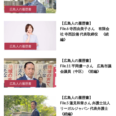
広島人の履歴書
【広島人の履歴書】
File.6 寺西由美子さん 有限会
社 寺西設備 代表取締役 《続
編》
広島人の履歴書
【広島人の履歴書】
File.11 平岡優一さん 広島市議
会議員（中区） 《前編》
広島人の履歴書
【広島人の履歴書】
File.5 蓮見和章さん 弁護士法人
リーガルジャパン 代表弁護士
《続編》