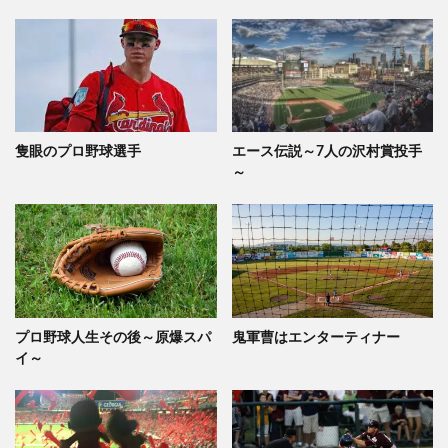
隻眼のプロ野球選手
エース伝説～7人の沢村賞投手
～
プロ野球人生その後～原爆スパ
鬼軍曹はエンターティナー
イ～