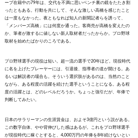
ープ在籍中の79年は、交代を不満に思いベンチ裏の鏡をたたき割
ったともある。行動を共にして、そんな激しい高橋を感じたこと
は一度もなかった。夜ともなれば知人の新聞記者らを誘って、
「メンバーズ高橋」には何度か通った。客商売が高橋を変えたの
か、筆者が激するに値しない新人取材者だったからか。プロ野球
取材を始めたばかりのころである。
プロ野球選手の現役は短い。超一流の選手で20年ほど。現役時代
に名を上げたプレーヤーには、引退後、指導者の道が開ける。あ
るいは解説者の場合も。そういう選択肢があるのは、当然のこと
ながら、ある程度の活躍を続けた選手ということになる。ある程
度の活躍とは、どのレベルだろうか。ちょっと強引だが、年俸で
判断してみたい。
日本のサラリーマンの生涯賃金は、およそ3億円という説がある。
この数字自体、やや背伸びした感はあるが。これをプロ野球選手
が現役時代に稼ぐとすると、4,000万円の年俸を8年続けないとい