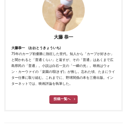
大藤 恭一
大藤恭一 (おおとうきょういち)
75年のカープ初優勝に熱狂した世代。知人から「カープが好きか」
と聞かれると「普通くらい」と返すが、その「普通」はあくまで広
島県民の「普通」。小説は白石一文の「一瞬の光」。映画はウォ
ン・カーウァイの「楽園の瑕(きず)」が推し。忘れた頃、たまにライ
ター仕事に取り組む。これまでに、野球関係の本を三冊出版。イン
ターネットでは、映画評論を執筆した。
投稿一覧へ