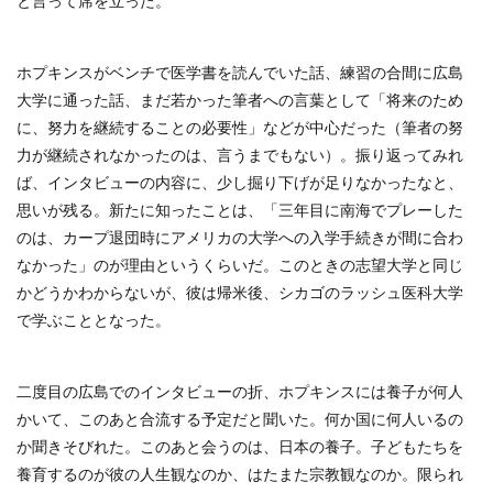
と言って席を立った。
ホプキンスがベンチで医学書を読んでいた話、練習の合間に広島
大学に通った話、まだ若かった筆者への言葉として「将来のため
に、努力を継続することの必要性」などが中心だった（筆者の努
力が継続されなかったのは、言うまでもない）。振り返ってみれ
ば、インタビューの内容に、少し掘り下げが足りなかったなと、
思いが残る。新たに知ったことは、「三年目に南海でプレーした
のは、カープ退団時にアメリカの大学への入学手続きが間に合わ
なかった」のが理由というくらいだ。このときの志望大学と同じ
かどうかわからないが、彼は帰米後、シカゴのラッシュ医科大学
で学ぶこととなった。
二度目の広島でのインタビューの折、ホプキンスには養子が何人
かいて、このあと合流する予定だと聞いた。何か国に何人いるの
か聞きそびれた。このあと会うのは、日本の養子。子どもたちを
養育するのが彼の人生観なのか、はたまた宗教観なのか。限られ