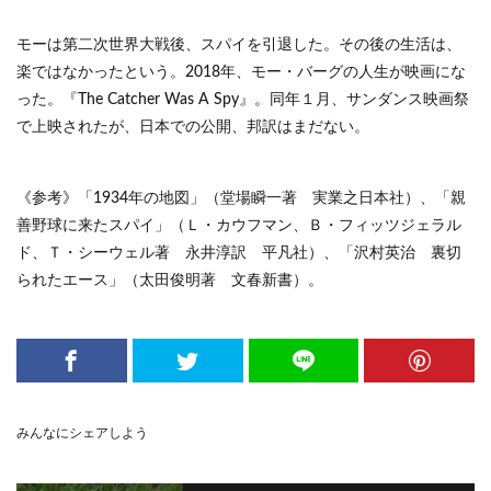
モーは第二次世界大戦後、スパイを引退した。その後の生活は、
楽ではなかったという。2018年、モー・バーグの人生が映画にな
った。『The Catcher Was A Spy』。同年１月、サンダンス映画祭
で上映されたが、日本での公開、邦訳はまだない。
《参考》「1934年の地図」（堂場瞬一著 実業之日本社）、「親
善野球に来たスパイ」（Ｌ・カウフマン、Ｂ・フィッツジェラル
ド、Ｔ・シーウェル著 永井淳訳 平凡社）、「沢村英治 裏切
られたエース」（太田俊明著 文春新書）。
みんなにシェアしよう