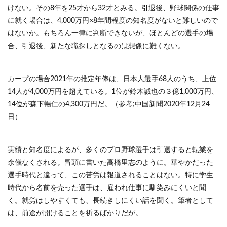
けない。その8年を25才から32才とみる。引退後、野球関係の仕事
に就く場合は、4,000万円×8年間程度の知名度がないと難しいので
はないか。もちろん一律に判断できないが、ほとんどの選手の場
合、引退後、新たな職探しとなるのは想像に難くない。
カープの場合2021年の推定年俸は、日本人選手68人のうち、上位
14人が4,000万円を超えている。1位が鈴木誠也の３億1,000万円、
14位が森下暢仁の4,300万円だ。（参考;中国新聞2020年12月24
日）
実績と知名度によるが、多くのプロ野球選手は引退すると転業を
余儀なくされる。冒頭に書いた高橋里志のように。華やかだった
選手時代と違って、この苦労は報道されることはない。特に学生
時代から名前を売った選手は、雇われ仕事に馴染みにくいと聞
く。就労はしやすくても、長続きしにくい話を聞く。筆者として
は、前途が開けることを祈るばかりだが。