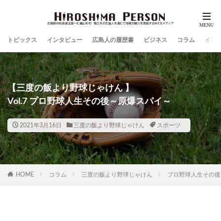
トピックス
インタビュー
広島人の履歴書
ビジネス
コラム
イン
【三度の飯より野球じゃけん 】
Vol.7 プロ野球人生その後～原爆スパイ～
2021年3月16日
三度の飯より野球じゃけん
スポーツ
HOME
コラム
三度の飯より野球じゃけん
プロ野球人生その後