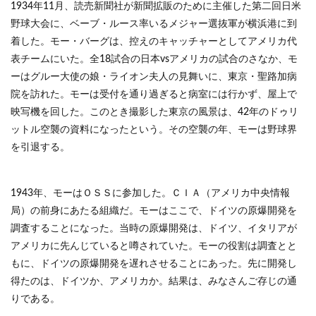
1934年11月、読売新聞社が新聞拡販のために主催した第二回日米
野球大会に、ベーブ・ルース率いるメジャー選抜軍が横浜港に到
着した。モー・バーグは、控えのキャッチャーとしてアメリカ代
表チームにいた。全18試合の日本vsアメリカの試合のさなか、モ
ーはグルー大使の娘・ライオン夫人の見舞いに、東京・聖路加病
院を訪れた。モーは受付を通り過ぎると病室には行かず、屋上で
映写機を回した。このとき撮影した東京の風景は、42年のドゥリ
ットル空襲の資料になったという。その空襲の年、モーは野球界
を引退する。
1943年、モーはＯＳＳに参加した。ＣＩＡ（アメリカ中央情報
局）の前身にあたる組織だ。モーはここで、ドイツの原爆開発を
調査することになった。当時の原爆開発は、ドイツ、イタリアが
アメリカに先んじていると噂されていた。モーの役割は調査とと
もに、ドイツの原爆開発を遅れさせることにあった。先に開発し
得たのは、ドイツか、アメリカか。結果は、みなさんご存じの通
りである。