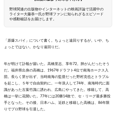
野球関連の出版物やインターネットの映画評論で活躍中の
ライター大藤恭一氏が野球ファンに知られざるエピソード
や感動秘話をお届けします。
「原爆スパイ」について書く。ちょっと遠回りするが。いや、ち
ょっとではない。かなり遠回りだ。
年が明けて訃報が届いた。高橋里志、享年72。肺がんだったそう
だ。福井県出身の高橋は、1967年ドラフト4位で南海ホークス入
団。長らく芽が出ず、当時南海の監督だった野村克也とトラブル
を起こし、５年で自由契約に。一年浪人して74年、南海時代に面
識があった古葉竹識に誘われ、広島にやってきた。移籍して、高
橋は一挙に花開いた。77年には20勝14敗で、セ・リーグ最多勝投
手となった。その後、日本ハム、近鉄と移籍した高橋は、86年限
りでプロ野球を引退した。