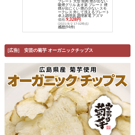
プレート 大型 焼肉 煙が出ない
吸煙グリル あす楽 プレート 煙
煙が出にくい 煙の少ない スモ
ークレス 外して洗えるプレート
卓上調理器 調理家電 アズマ
9,328円
価格:
(2021/8/2 17:02時点)
感想(94件)
[広告] 安芸の菊芋 オーガニックチップス