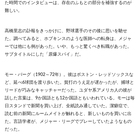
た時間でのインタビューは、存在のふもとの部分を補強するのが
難しい。
高橋里志の訃報をきっかけに、野球選手のその後に思いを馳せ
た。調べてみると、ホプキンスのような医師への転身は、メジャ
ーでは他にも例があった。いや、もっと驚くべき転職があった。
サブタイトルにした「原爆スパイ」だ。
モー・バーグ（1902～72年）。彼はボストン・レッドソックスな
ど、延べ6球団を渡り歩いた。貧打のうえ足が遅かったが、捕球と
リードが巧みなキャッチャーだった。ユダヤ系アメリカ人の彼が
話した言葉は、9か国語とも12か国語ともいわれている。モーは毎
日スタンドで新聞を買い上げ、全紙読み通していた。潔癖症で、
読む前の新聞にルームメイトが触れると、新しいものを買いに出
た。言語学者が、メジャー・リーグでプレーしていたようなもの
だった。