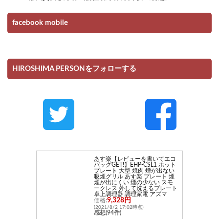
facebook mobile
HIROSHIMA PERSONをフォローする
あす楽【レビューを書いてエコ
バッグGET!】EHP-CSL1 ホット
プレート 大型 焼肉 煙が出ない
吸煙グリル あす楽 プレート 煙
煙が出にくい 煙の少ない スモ
ークレス 外して洗えるプレート
卓上調理器 調理家電 アズマ
9,328円
価格:
(2021/8/2 17:02時点)
感想(94件)