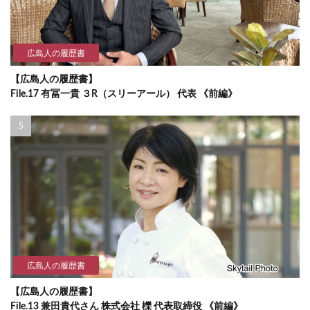
広島人の履歴書
【広島人の履歴書】
File.17 有冨一貴 ３R（スリーアール） 代表 《前編》
広島人の履歴書
【広島人の履歴書】
File.13 兼田貴代さん 株式会社 櫟 代表取締役 《前編》