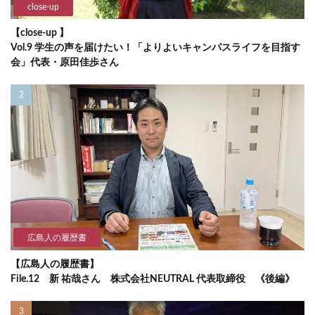
close-up
【close-up 】
Vol.9 学生の声を届けたい！「よりよいキャンパスライフを目指す
会」代表・原田佳歩さん
広島人の履歴書
【広島人の履歴書】
File.12 新 祐哉さん 株式会社NEUTRAL 代表取締役 《後編》