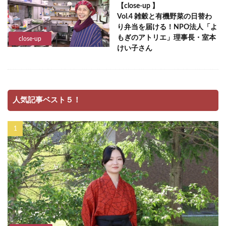
【close-up 】
Vol.4 雑穀と有機野菜の日替わ
り弁当を届ける！NPO法人「よ
もぎのアトリエ」理事長・室本
close-up
けい子さん
人気記事ベスト５！