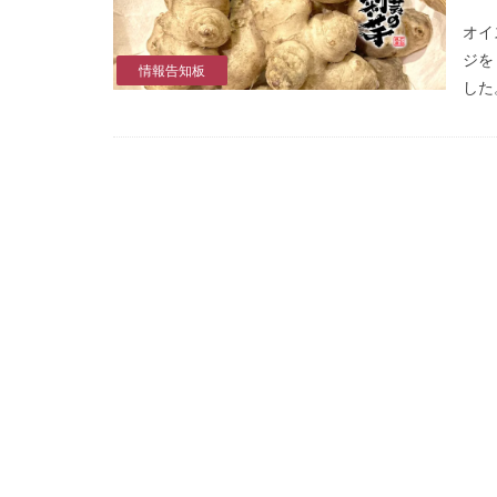
オイ
ジを
情報告知板
した