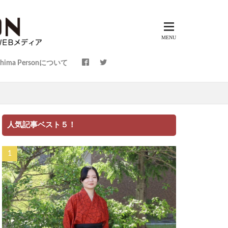
shima Personについて
～
人気記事ベスト５！