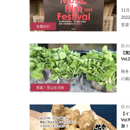
11月
20
音楽
名盤紀行
2
【実
Vo
秋冬
の栽
実践！里山生活術
2
【イ
Vo
加！