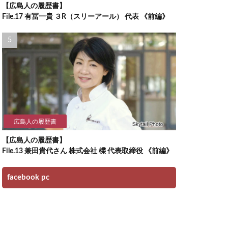
【広島人の履歴書】
File.17 有冨一貴 ３R（スリーアール） 代表 《前編》
広島人の履歴書
【広島人の履歴書】
File.13 兼田貴代さん 株式会社 櫟 代表取締役 《前編》
facebook pc