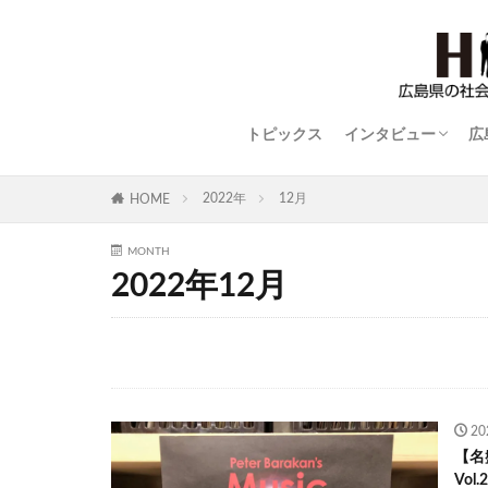
トピックス
インタビュー
広
STYLISH WOMAN
広島ものづくり列
世界に羽ばたく広
平和の語り部
close-up
2022年
12月
HOME
MONTH
2022年12月
2
【名
Vo