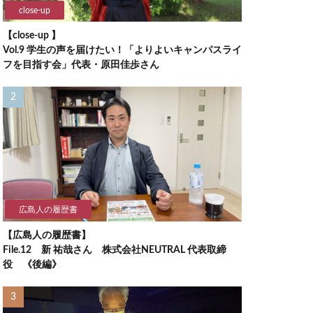
close-up
【close-up 】
Vol.9 学生の声を届けたい！「よりよいキャンパスライ
フを目指す会」代表・原田佳歩さん
広島人の履歴書
【広島人の履歴書】
File.12 新 祐哉さん 株式会社NEUTRAL 代表取締
役 《後編》