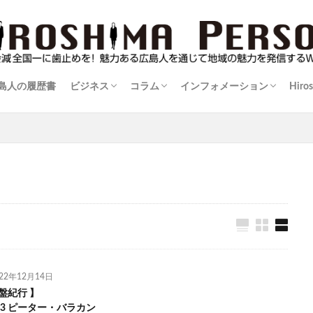
島人の履歴書
ビジネス
コラム
インフォメーション
Hiro
伝
島人
暮楽人（くらうど）の住まい学
伊達男が行く！
士業に訊け！
広島ものづくり列伝
防災を学ぶ
逸材登場！
カメラマンかく語りき
おばＤの映像玉手箱
コンテンツは負けない
渓流を訪ねて
ゴルフでボディメイキング！
酒比べ！酒探し！
広島シネマ追想記～朝日会館のおもひで
三度の飯より野球じゃけん
実践！里山生活術
猫を造る人～正木卓の世界～
マダムジュンの快適手帖
街場の名店
名盤紀行
情報告知板
022年12月14日
盤紀行 】
l.23 ピーター・バラカン