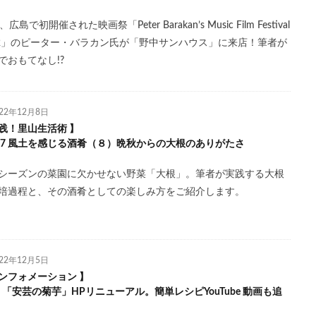
、広島で初開催された映画祭「Peter Barakan’s Music Film Festival
22」のピーター・バラカン氏が「野中サンハウス」に来店！筆者が
でおもてなし!?
022年12月8日
践！里山生活術 】
l.27 風土を感じる酒肴（８）晩秋からの大根のありがたさ
シーズンの菜園に欠かせない野菜「大根」。筆者が実践する大根
培過程と、その酒肴としての楽しみ方をご紹介します。
022年12月5日
ンフォメーション 】
l.9 「安芸の菊芋」HPリニューアル。簡単レシピYouTube 動画も追