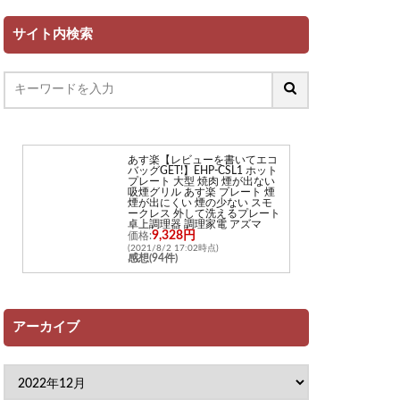
サイト内検索
あす楽【レビューを書いてエコ
バッグGET!】EHP-CSL1 ホット
プレート 大型 焼肉 煙が出ない
吸煙グリル あす楽 プレート 煙
煙が出にくい 煙の少ない スモ
ークレス 外して洗えるプレート
卓上調理器 調理家電 アズマ
9,328円
価格:
(2021/8/2 17:02時点)
感想(94件)
アーカイブ