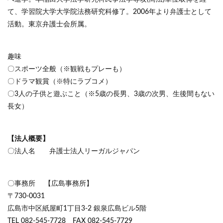
て、学習院大学大学院法務研究科修了。2006年より弁護士として
活動。東京弁護士会所属。
趣味
〇スポーツ全般（※観戦もプレーも）
〇ドラマ観賞（※特にラブコメ）
〇3人の子供と遊ぶこと（※5歳の長男、3歳の次男、生後間もない
長女）
【法人概要】
〇法人名 弁護士法人リーガルジャパン
〇事務所 【広島事務所】
〒730-0031
広島市中区紙屋町1丁目3-2 銀泉広島ビル5階
TEL 082-545-7728 FAX 082-545-7729