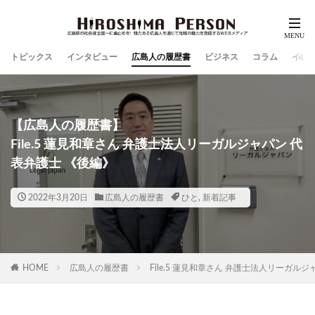
トピックス
インタビュー
広島人の履歴書
ビジネス
コラム
イン
【広島人の履歴書】
File.5 蓮見和章さん 弁護士法人リーガルジャパン 代
表弁護士 《後編》
2022年3月20日
広島人の履歴書
ひと
,
新着記事
HOME
広島人の履歴書
File.5 蓮見和章さん 弁護士法人リーガル