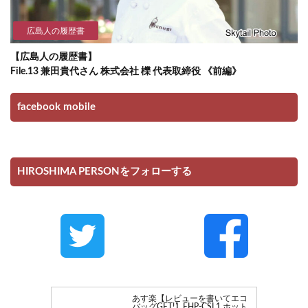
広島人の履歴書
【広島人の履歴書】
File.13 兼田貴代さん 株式会社 櫟 代表取締役 《前編》
facebook mobile
HIROSHIMA PERSONをフォローする
あす楽【レビューを書いてエコ
バッグGET!】EHP-CSL1 ホット