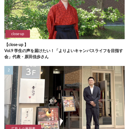
close-up
【close-up 】
Vol.9 学生の声を届けたい！「よりよいキャンパスライフを目指す
会」代表・原田佳歩さん
広島人の履歴書