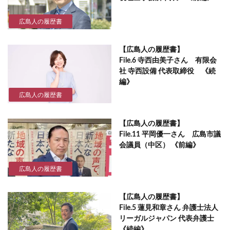
広島人の履歴書
【広島人の履歴書】
File.6 寺西由美子さん 有限会
社 寺西設備 代表取締役 《続
編》
広島人の履歴書
【広島人の履歴書】
File.11 平岡優一さん 広島市議
会議員（中区） 《前編》
広島人の履歴書
【広島人の履歴書】
File.5 蓮見和章さん 弁護士法人
リーガルジャパン 代表弁護士
《続編》