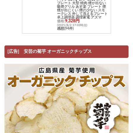
プレート 大型 焼肉 煙が出ない
吸煙グリル あす楽 プレート 煙
煙が出にくい 煙の少ない スモ
ークレス 外して洗えるプレート
卓上調理器 調理家電 アズマ
9,328円
価格:
(2021/8/2 17:02時点)
感想(94件)
[広告] 安芸の菊芋 オーガニックチップス