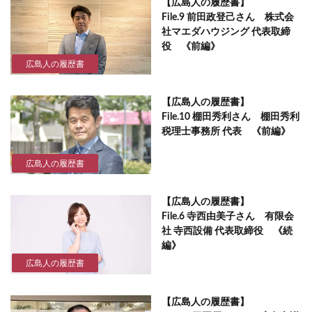
【広島人の履歴書】
File.9 前田政登己さん 株式会
社マエダハウジング 代表取締
役 《前編》
広島人の履歴書
【広島人の履歴書】
File.10 棚田秀利さん 棚田秀利
税理士事務所 代表 《前編》
広島人の履歴書
【広島人の履歴書】
File.6 寺西由美子さん 有限会
社 寺西設備 代表取締役 《続
編》
広島人の履歴書
【広島人の履歴書】