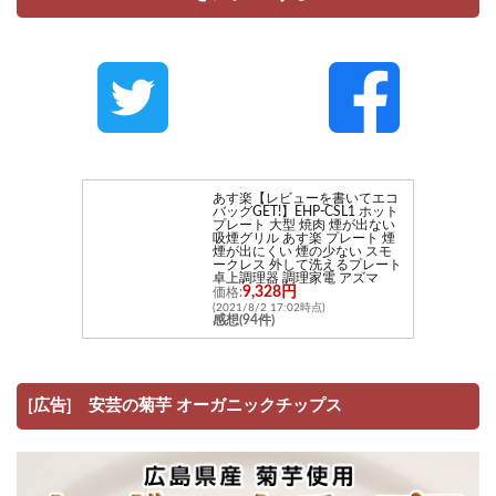
あす楽【レビューを書いてエコ
バッグGET!】EHP-CSL1 ホット
プレート 大型 焼肉 煙が出ない
吸煙グリル あす楽 プレート 煙
煙が出にくい 煙の少ない スモ
ークレス 外して洗えるプレート
卓上調理器 調理家電 アズマ
9,328円
価格:
(2021/8/2 17:02時点)
感想(94件)
[広告] 安芸の菊芋 オーガニックチップス