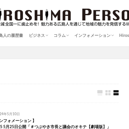
島人の履歴書
ビジネス
コラム
インフォメーション
Hiro
伝
島人
暮楽人（くらうど）の住まい学
伊達男が行く！
士業に訊け！
広島ものづくり列伝
防災を学ぶ
逸材登場！
カメラマンかく語りき
おばＤの映像玉手箱
コンテンツは負けない
渓流を訪ねて
ゴルフでボディメイキング！
酒比べ！酒探し！
広島シネマ追想記～朝日会館のおもひで
三度の飯より野球じゃけん
実践！里山生活術
猫を造る人～正木卓の世界～
マダムジュンの快適手帖
街場の名店
名盤紀行
情報告知板
024年5月10日
ンフォメーション 】
l.15 5月25日公開「＃つぶやき市長と議会のオキテ【劇場版】」