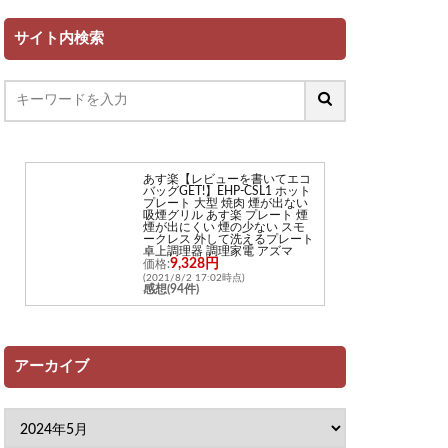
サイト内検索
あす楽【レビューを書いてエコ
バッグGET!】EHP-CSL1 ホット
プレート 大型 焼肉 煙が出ない
吸煙グリル あす楽 プレート 煙
煙が出にくい 煙の少ない スモ
ークレス 外して洗えるプレート
卓上調理器 調理家電 アズマ
9,328円
価格:
(2021/8/2 17:02時点)
感想(94件)
アーカイブ