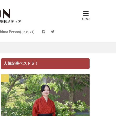
shima Personについて
～
人気記事ベスト５！