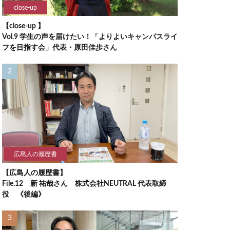
close-up
【close-up 】
Vol.9 学生の声を届けたい！「よりよいキャンパスライ
フを目指す会」代表・原田佳歩さん
広島人の履歴書
【広島人の履歴書】
File.12 新 祐哉さん 株式会社NEUTRAL 代表取締
役 《後編》