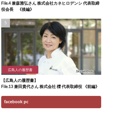
File.4 兼森雅弘さん 株式会社カネヒロデンシ 代表取締
役会長 《後編》
広島人の履歴書
【広島人の履歴書】
File.13 兼田貴代さん 株式会社 櫟 代表取締役 《前編》
facebook pc