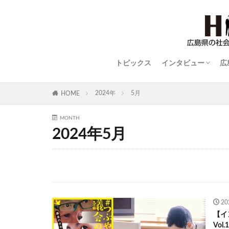
トピックス
インタビュー
広
STYLISH WOMAN
広島ものづくり列
世界に羽ばたく広
平和の語り部
close-up
2024年
5月
HOME
MONTH
2024年5月
2
【イ
Vo