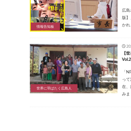
広島
版】
かれ
情報告知板
2
【世
Vo
「N
って
在、
世界に羽ばたく広島人
みま